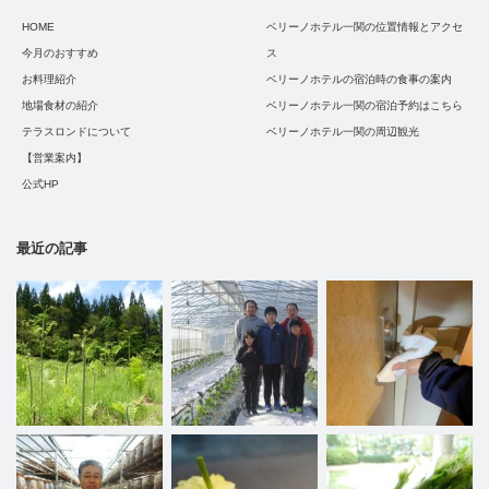
HOME
ベリーノホテル一関の位置情報とアクセ
今月のおすすめ
ス
お料理紹介
ベリーノホテルの宿泊時の食事の案内
地場食材の紹介
ベリーノホテル一関の宿泊予約はこちら
テラスロンドについて
ベリーノホテル一関の周辺観光
【営業案内】
公式HP
最近の記事