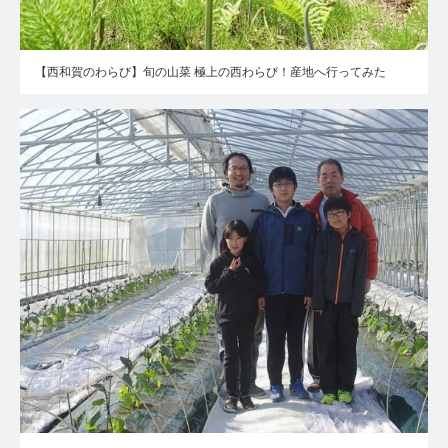
【西和賀のわらび】旬の山菜 極上の西わらび！産地へ行ってみた