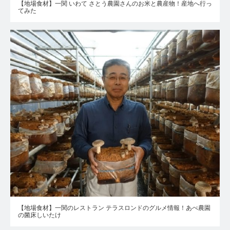
【地場食材】一関 いわて さとう農園さんのお米と農産物！産地へ行っ
てみた
【地場食材】一関のレストラン テラスロンドのグルメ情報！あべ農園
の菌床しいたけ